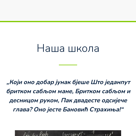
Наша школа
„Који оно добар јунак бјеше
Што једанпут
бритком сабљом мане,
Бритком сабљом и
десницом руком,
Пак двадесте одсијече
глава?
Оно јесте Бановић Страхиња!“