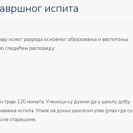
авршног испита
ају осмог разреда основног образовања и васпитања.
по следећем распореду:
 и траје 120 минута. Ученици су дужни да у школу дођу
жавања испита. Улазе на доњи школски улаз (улаз где су
њске старешине.