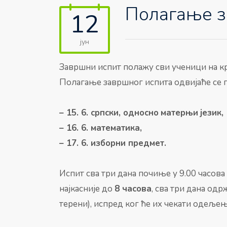
Полагање з
12
јун
Завршни испит полажу сви ученици на кр
Полагање завршног испита одвијаће се 
– 15. 6.
српски
,
односно
матерњи
језик
,
– 16. 6.
математика
,
– 17. 6.
изборни предмет
.
Испит сва три дана почиње у 9.00 часова
најкасније до
8 часова
, сва три дана одр
терени), испред ког ће их чекати одеље