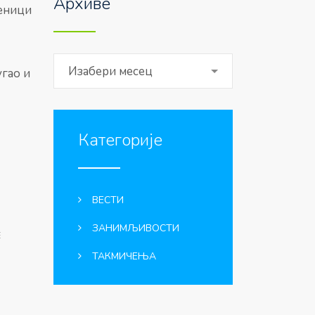
Архиве
ченици
Архиве
Изабери месец
угао и
Категорије
ВЕСТИ
ЗАНИМЉИВОСТИ
E
ТАКМИЧЕЊА