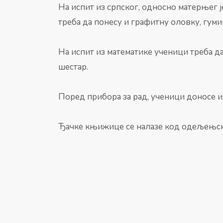
На испит из српског, односно матерњег 
треба да понесу и графитну оловку, гуми
На испит из математике ученици треба да
шестар.
Поред прибора за рад, ученици доносе 
Ђачке књижице се налазе код одељењск