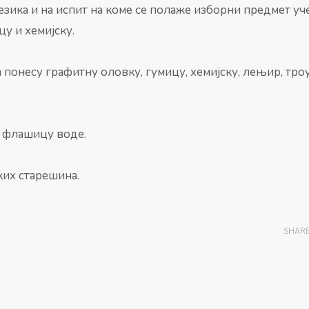
језика и на испит на коме се полаже изборни предмет у
цу и хемијску.
 понесу графитну оловку, гумицу, хемијску, лењир, тро
и флашицу воде.
их старешина.
SHAR