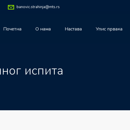
banovic.strahinja@mts.rs
Почетна
О нама
Настава
Упис првака
ног испита